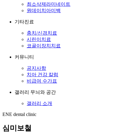
최소삭제라미네이트
원데이치아미백
기타진료
충치/신경치료
시린이치료
코골이장치치료
커뮤니티
공지사항
치아 건강 칼럼
비급여 수가표
갤러리 무늬와 공간
갤러리 소개
ENE dental clinic
심미보철