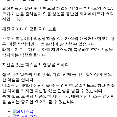
교정치료가 끝난 후 미백으로 해결되지 않는 치아 모양, 색깔,
크기 개선을 원하실때 잇몸 성형을 동반한 라미네이트가 효과
적입니다.
깨진 치아나 마모된 치아 보호
스포츠 활동이나 일상생활 중 앞니가 살짝 깨졌거나 마모된 경
우, 이를 방치하면 더 큰 손상이 발생할 수 있습니다.
라미네이트는 깨진 치아를 자연스럽게 복구하고 추가 손상을
방지하는 역할을 합니다.
자신감 있는 퍼스널 브랜딩을 위하여
젊은 나이일수록 사회생활, 취업, 연애 등에서 첫인상이 중요
한 역할을 합니다.
미소는 상대에게 신뢰감을 주는 강력한 요소이므로, 밝고 깨끗
한 치아를 가지면 자신감 있는 인상을 남길 수 있습니다.
특히 셀프 브랜딩이 중요한 시대에서, 매력적인 미소는 경쟁력
을 높이는 중요한 요소가 될 수 있습니다.