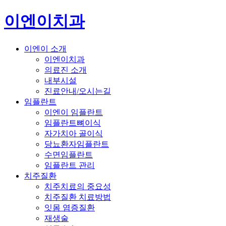
이엔이치과
이엔이 소개
이엔이치과
의료진 소개
내부시설
진료안내/오시는길
임플란트
이엔이 임플란트
임플란트뼈이식
자가치아 골이식
당뇨환자임플란트
수면임플란트
임플란트 관리
치주질환
치주치료의 중요성
치주질환 치료방법
잇몸 염증질환
재생술