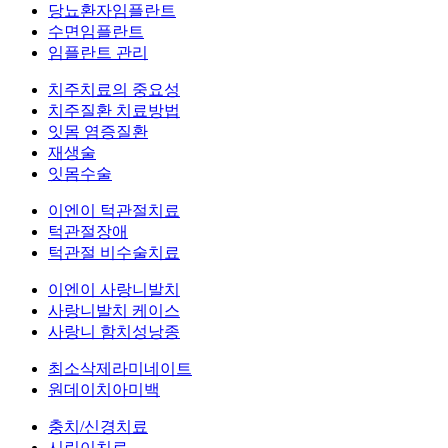
당뇨환자임플란트
수면임플란트
임플란트 관리
치주치료의 중요성
치주질환 치료방법
잇몸 염증질환
재생술
잇몸수술
이엔이 턱관절치료
턱관절장애
턱관절 비수술치료
이엔이 사랑니발치
사랑니발치 케이스
사랑니 함치성낭종
최소삭제라미네이트
원데이치아미백
충치/신경치료
시린이치료