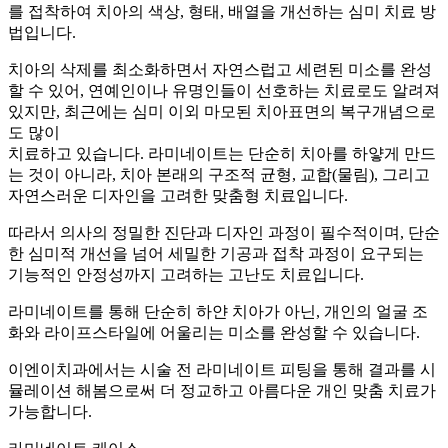
를 접착하여 치아의 색상, 형태, 배열을 개선하는 심미 치료 방
법입니다.
치아의 삭제를 최소화하면서 자연스럽고 세련된 미소를 완성
할 수 있어, 연예인이나 유명인들이 선호하는 치료로도 알려져
있지만, 최근에는 심미 이외 마모된 치아표면의 복구개념으로
도 많이
치료하고 있습니다. 라미네이트는 단순히 치아를 하얗게 만드
는 것이 아니라, 치아 본래의 구조적 균형, 교합(물림), 그리고
자연스러운 디자인을 고려한 맞춤형 치료입니다.
따라서 의사의 정밀한 진단과 디자인 과정이 필수적이며, 단순
한 심미적 개선을 넘어 세밀한 기공과 접착 과정이 요구되는
기능적인 안정성까지 고려하는 고난도 치료입니다.
라미네이트를 통해 단순히 하얀 치아가 아닌, 개인의 얼굴 조
화와 라이프스타일에 어울리는 미소를 완성할 수 있습니다.
이엔이치과에서는 시술 전 라미네이트 피팅을 통해 결과를 시
뮬레이션 해봄으로써 더 정교하고 아름다운 개인 맞춤 치료가
가능합니다.